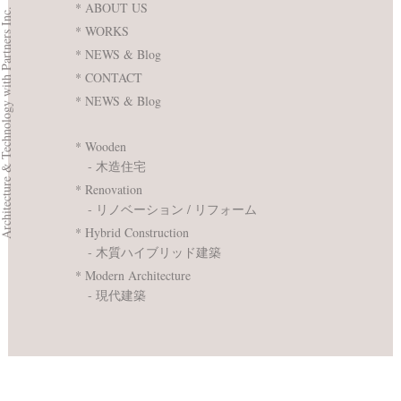
* ABOUT US
ecture & Technology with Partners Inc.
* WORKS
* NEWS & Blog
* CONTACT
* NEWS & Blog
* Wooden
‐ 木造住宅
* Renovation
‐ リノベーション / リフォーム
* Hybrid Construction
‐ 木質ハイブリッド建築
* Modern Architecture
‐ 現代建築